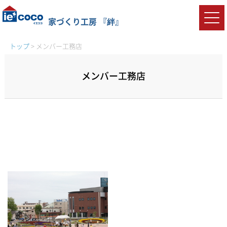
家づくり工房 『絆』
トップ
>
メンバー工務店
メンバー工務店