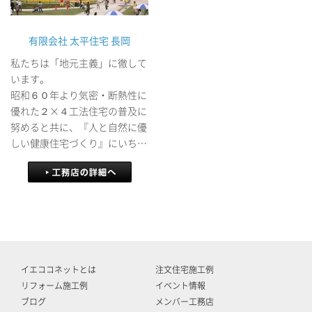
有限会社 太平住宅 長岡
私たちは「地元主義」に徹して
います。
昭和６０年より気密・断熱性に
優れた２×４工法住宅の普及に
努めると共に、『人と自然に優
しい健康住宅づくり』にいち早
く着手し、雪国における住宅建
築の可能性を模索してまいりま
した。 平成１５年に太平住宅
長岡として独立、より地域密着
型の注文住宅建築に特化すると
ともに、リフォーム部門を強化
し活動しています。
イエココネットとは
注文住宅施工例
リフォーム施工例
イベント情報
ブログ
メンバー工務店